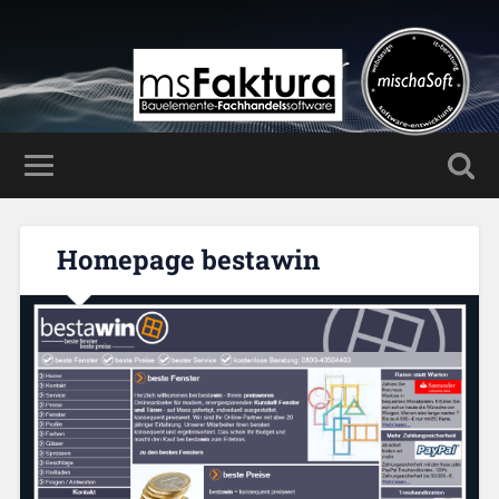
Mischa Haller
Homepage bestawin