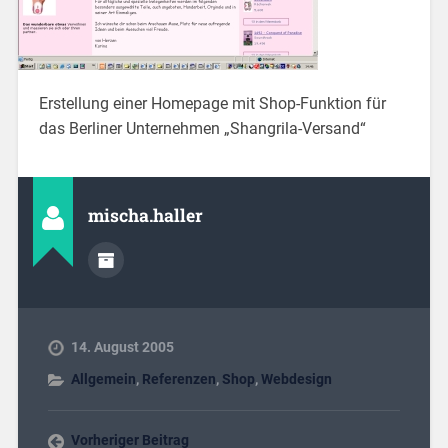
Erstellung einer Homepage mit Shop-Funktion für
das Berliner Unternehmen „Shangrila-Versand“
mischa.haller
14. August 2005
Allgemein
,
Referenzen
,
Shop
,
Webdesign
Vorheriger Beitrag