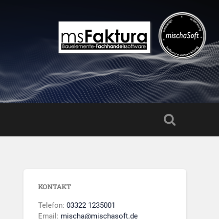
KONTAKT
Telefon:
03322 1235001
Email:
mischa@mischasoft.de