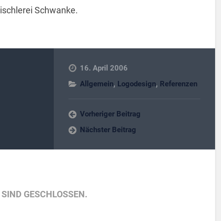
Tischlerei Schwanke.
16. April 2006
Allgemein
,
Logodesign
,
Referenzen
Vorheriger Beitrag
Nächster Beitrag
SIND GESCHLOSSEN.