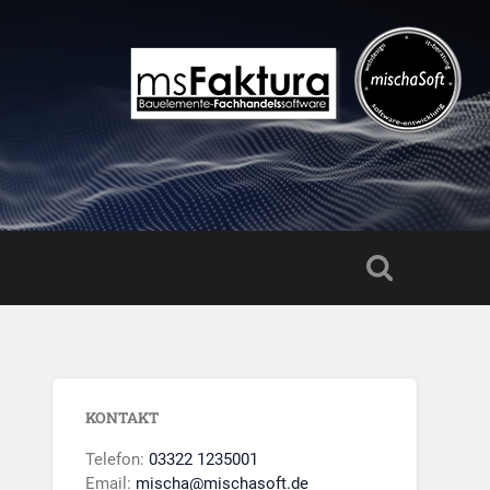
KONTAKT
Telefon:
03322 1235001
Email:
mischa@mischasoft.de