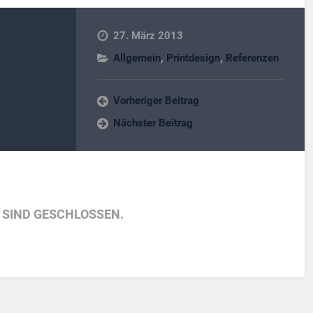
27. März 2013
Allgemein
,
Printdesign
,
Referenzen
Vorheriger Beitrag
Nächster Beitrag
SIND GESCHLOSSEN.